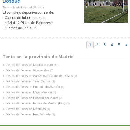
Bosque
Tenis » Madrid ciudad (Madrid)
El complejo deportiva consta de:
- Campo de fútbol de hierba
artificial - 2 Pistas de Baloncesto
- 6 Pistas de Tenis - 2…
1
2
3
4
5
>
Tenis en la provincia de Madrid
Pistas de Tenis en Madrid ciudad
(51)
Pistas de Tenis en Alcobendas
(7)
Pistas de Tenis en San Sebastián de los Reyes
(5)
Pistas de Tenis en Tres Cantos
(4)
Pistas de Tenis en Pozuelo de Alarcón
(4)
Pistas de Tenis en Majadahonda
(4)
Pistas de Tenis en Boadilla del Monte
(4)
Pistas de Tenis en Rozas de Madrid (Las)
(3)
Pistas de Tenis en Móstoles
(3)
Pistas de Tenis en Fuenlabrada
(3)