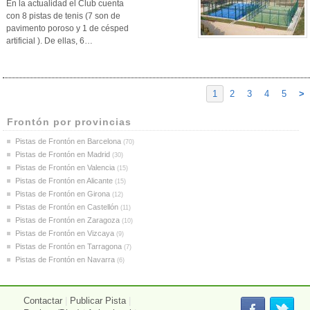
En la actualidad el Club cuenta
con 8 pistas de tenis (7 son de
pavimento poroso y 1 de césped
artificial ). De ellas, 6…
1
2
3
4
5
>
Frontón por provincias
Pistas de Frontón en Barcelona
(70)
Pistas de Frontón en Madrid
(30)
Pistas de Frontón en Valencia
(15)
Pistas de Frontón en Alicante
(15)
Pistas de Frontón en Girona
(12)
Pistas de Frontón en Castellón
(11)
Pistas de Frontón en Zaragoza
(10)
Pistas de Frontón en Vizcaya
(9)
Pistas de Frontón en Tarragona
(7)
Pistas de Frontón en Navarra
(6)
Contactar
|
Publicar Pista
|