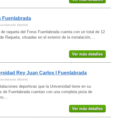
Leganés
(1)
Loeches
(1)
s Fuenlabrada
Madrid
(51)
Majadahonda
(4)
Fuenlabrada (Madrid)
Móstoles
(3)
 de raqueta del Forus Fuenlabrada cuenta con un total de 12
Navalcarnero
(1)
de Raqueta, situadas en el exterior de la instalación,…
Parla
(1)
Pinto
(1)
Pozuelo de Alarcón
Ver más detalles
(4)
Rivas-Vaciamadrid
(1)
Rozas de Madrid (Las)
(3)
San Fernando de Henares
rsidad Rey Juan Carlos I Fuenlabrada
(1)
San Sebastián de los Reyes
(5)
Fuenlabrada (Madrid)
Serranillos del Valle
(1)
talaciones deportivas que la Universidad tiene en su
Soto del Real
(1)
 de Fuenlabrada cuentan con una completa pista de
Torrejón de Ardoz
smo,…
(1)
Tres Cantos
(4)
Valdeolmos-Alalpardo
Ver más detalles
(2)
Villanueva de la Cañada
(1)