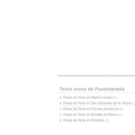
Navarra
(6)
Ourense
(2)
Palencia
(1)
Pontevedra
(4)
Salamanca
(2)
Santa Cruz de Tenerife
(5)
Segovia
(3)
Sevilla
(28)
Soria
(1)
Tarragona
(34)
Teruel
(3)
Toledo
(7)
Valencia
(29)
Valladolid
(9)
Vizcaya
Tenis cerca de Fuenlabrada
(11)
Zamora
(4)
Pistas de Tenis en Madrid ciudad
(51)
Zaragoza
(15)
Pistas de Tenis en San Sebastián de los Reyes
(
Pistas de Tenis en Pozuelo de Alarcón
(4)
Pistas de Tenis en Boadilla del Monte
(4)
Pistas de Tenis en Móstoles
(3)