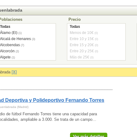
Fuenlabrada
Poblaciones
Precio
Todas
Todas
Álamo (El)
Menos de 10€
(1)
(0)
Alcalá de Henares
Entre 10 y 15€
(3)
(0)
Alcobendas
Entre 15 y 20€
(7)
(0)
Alcorcón
Entre 20 y 25€
(2)
(0)
Algete
Más de 25€
(1)
(0)
Aranjuez
(2)
Arganda del Rey
(1)
abrada
[X]
Becerril de la Sierra
(1)
Boadilla del Monte
(4)
Brunete
(1)
Collado Villalba
(1)
d Deportiva y Polideportivo Fernando Torres
Colmenar Viejo
(1)
Coslada
(1)
Fuenlabrada (Madrid)
Cubas de la Sagra
(1)
dio de fútbol Fernando Torres tiene una capacidad para
Escorial (El)
localidades, ampliable a 3.000. Se trata de un campo…
(1)
Fuenlabrada
(3)
Galapagar
(1)
Ver más detalles
Guadarrama
(1)