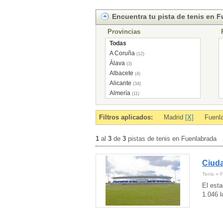
Encuentra tu pista de tenis en 
Provincias
Todas
A Coruña
(12)
Álava
(3)
Albacete
(4)
Alicante
(34)
Almería
(11)
Andorra
(5)
Asturias
(21)
Filtros aplicados:
Madrid
[X]
Fuenl
Ávila
(5)
Badajoz
(14)
1
al
3
de
3
pistas de tenis en Fuenlabrada
Baleares
(1)
Barcelona
(159)
Ciuda
Burgos
(5)
Cáceres
(2)
Tenis » 
Cádiz
(15)
El esta
Cantabria
(11)
1.046 
Castellón
(14)
Ceuta
(1)
Ciudad Real
(3)