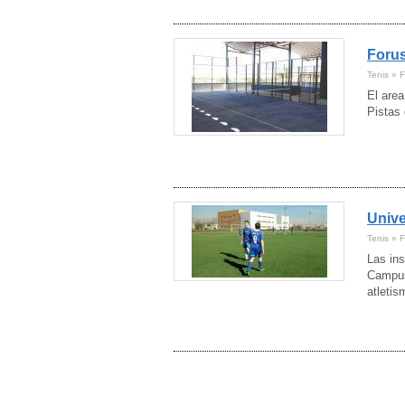
Córdoba
(4)
Cuenca
(4)
Girona
Foru
(41)
Granada
(12)
Tenis » 
Guadalajara
(5)
El area
Guipúzcoa
(7)
Pistas 
Huelva
(17)
Huesca
(5)
Ibiza
(5)
Jaén
(1)
La Rioja
(2)
Lanzarote
Unive
(7)
Las Palmas
(6)
Tenis » 
León
(6)
Las ins
Lleida
(8)
Campus
Lugo
(3)
atleti
Madrid
(120)
Málaga
(57)
Mallorca
(15)
Melilla
(1)
Menorca
(6)
Murcia
(16)