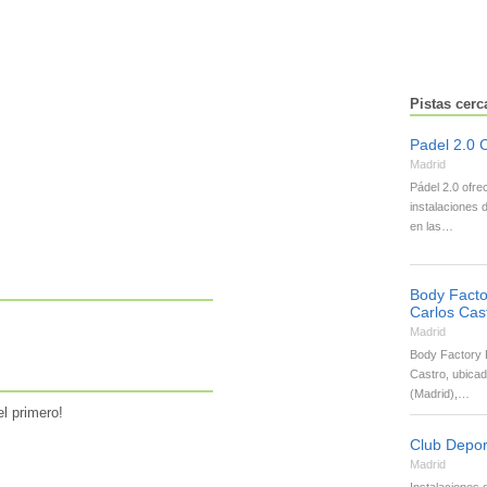
Pistas cer
Padel 2.0 
Madrid
Pádel 2.0 ofre
instalaciones
en las…
Body Facto
Carlos Cas
Madrid
Body Factory 
Castro, ubica
(Madrid),…
l primero!
Club Deport
Madrid