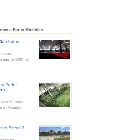
canas a Forus Móstoles
Club Indoor
ce unas
 de más de 5000 m2
ry Padel
tro
Padel de Carlos
do en Móstoles
ivo Estoril 2