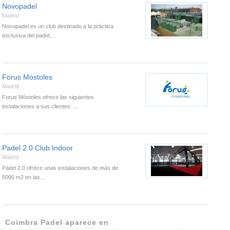
Novopadel
Madrid
Novopadel es un club destinado a la práctica
exclusiva del padel,…
Forus Móstoles
Madrid
Forus Móstoles ofrece las siguientes
instalaciones a sus clientes:…
Padel 2.0 Club Indoor
Madrid
Pádel 2.0 ofrece unas instalaciones de más de
5000 m2 en las…
Coimbra Padel aparece en