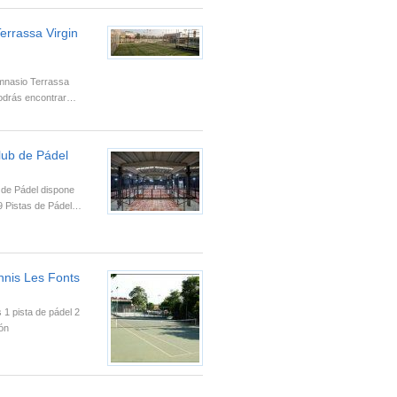
errassa Virgin
mnasio Terrassa
podrás encontrar…
lub de Pádel
 de Pádel dispone
 9 Pistas de Pádel…
nnis Les Fonts
s 1 pista de pádel 2
tón