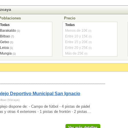
izcaya
Poblaciones
Precio
Todas
Todas
Barakaldo
Menos de 10€
(1)
(0)
Bilbao
Entre 10 y 15€
(7)
(0)
Getxo
Entre 15 y 20€
(1)
(0)
Leioa
Entre 20 y 25€
(1)
(0)
Mungia
Más de 25€
(1)
(0)
ejo Deportivo Municipal San Ignacio
ilbao (Vizcaya)
lejo dispone de: - Campo de fútbol - 4 pistas de pádel
as y otras 4 exteriores - 1 pistas de frontón - 2 pistas…
Ver más detalles