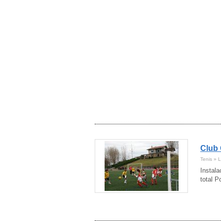
Navarra
(6)
Ourense
(2)
Palencia
(1)
Pontevedra
(4)
Salamanca
(2)
Santa Cruz de Tenerife
(5)
Segovia
(3)
Sevilla
(28)
Soria
(1)
Tarragona
(34)
Teruel
(3)
Toledo
(7)
Valencia
(29)
Valladolid
(9)
Vizcaya
(11)
Club 
Zamora
(4)
Tenis » L
Zaragoza
(15)
Instala
total P