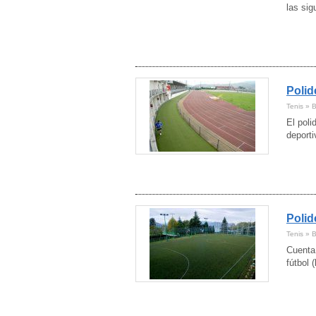
las sig
Polid
Tenis » B
El poli
deporti
Polid
Tenis » B
Cuenta 
fútbol 