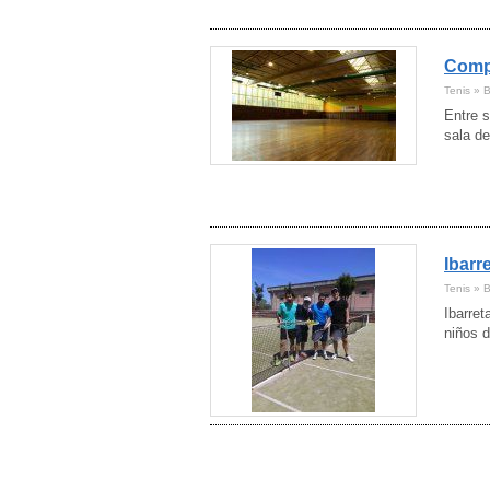
Córdoba
(4)
Cuenca
(4)
Girona
Compl
(41)
Granada
(12)
Tenis » B
Guadalajara
(5)
Entre s
Guipúzcoa
(7)
sala de
Huelva
(17)
Huesca
(5)
Ibiza
(5)
Jaén
(1)
La Rioja
(2)
Lanzarote
Ibarr
(7)
Las Palmas
(6)
Tenis » 
León
(6)
Ibarret
Lleida
(8)
niños d
Lugo
(3)
Madrid
(120)
Málaga
(57)
Mallorca
(15)
Melilla
(1)
Menorca
(6)
Murcia
(16)