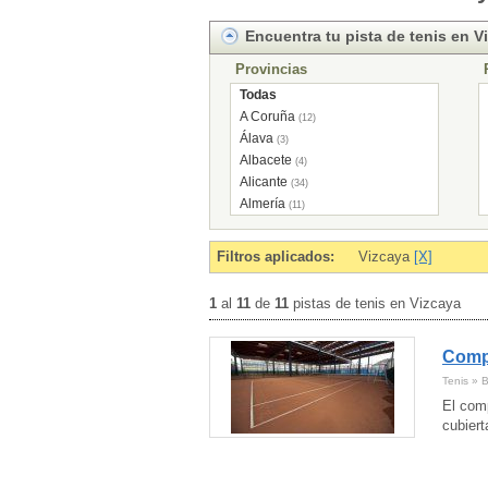
Encuentra tu pista de tenis en V
Provincias
Todas
A Coruña
(12)
Álava
(3)
Albacete
(4)
Alicante
(34)
Almería
(11)
Andorra
(5)
Asturias
(21)
Filtros aplicados:
Vizcaya
[X]
Ávila
(5)
Badajoz
(14)
1
al
11
de
11
pistas de tenis en Vizcaya
Baleares
(1)
Barcelona
(159)
Compl
Burgos
(5)
Cáceres
(2)
Tenis » B
Cádiz
(15)
El comp
Cantabria
(11)
cubiert
Castellón
(14)
Ceuta
(1)
Ciudad Real
(3)