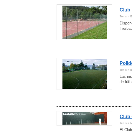
Club
Tenis » B
Dispone
Hierba 
Polid
Tenis » B
Las in
de fútb
Club
Tenis » 
El Clu