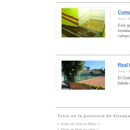
Compl
Tenis » B
Este gr
instala
camp
Real 
Tenis » 
El Club
batida 
Tenis en la provincia de Vizcay
Pistas de Tenis en Bilbao
(7)
Pistas de Tenis en Leioa
(1)