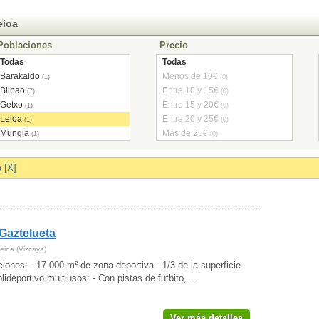
eioa
Poblaciones
Precio
Todas
Todas
Barakaldo
Menos de 10€
(1)
(0)
Bilbao
Entre 10 y 15€
(7)
(0)
Getxo
Entre 15 y 20€
(1)
(0)
Leioa
Entre 20 y 25€
(1)
(0)
Mungia
Más de 25€
(1)
(0)
a
[X]
Gaztelueta
eioa (Vizcaya)
ciones: - 17.000 m² de zona deportiva - 1/3 de la superficie
olideportivo multiusos: - Con pistas de futbito,…
Ver más detalles