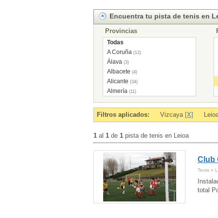
Encuentra tu pista de tenis en L
Provincias
Todas
A Coruña
(12)
Álava
(3)
Albacete
(4)
Alicante
(34)
Almería
(11)
Andorra
(5)
Asturias
(21)
Filtros aplicados:
Vizcaya
[X]
Leio
Ávila
(5)
Badajoz
(14)
1
al
1
de
1
pista de tenis en Leioa
Baleares
(1)
Barcelona
(159)
Club 
Burgos
(5)
Cáceres
(2)
Tenis » L
Cádiz
(15)
Instala
Cantabria
(11)
total P
Castellón
(14)
Ceuta
(1)
Ciudad Real
(3)