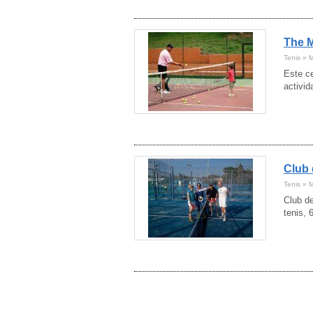
Córdoba
(4)
Cuenca
(4)
Girona
The M
(41)
Granada
(12)
Tenis » 
Guadalajara
(5)
Este ce
Guipúzcoa
(7)
activi
Huelva
(17)
Huesca
(5)
Ibiza
(5)
Jaén
(1)
La Rioja
(2)
Lanzarote
Club 
(7)
Las Palmas
(6)
Tenis » 
León
(6)
Club de
Lleida
(8)
tenis, 
Lugo
(3)
Madrid
(120)
Málaga
(57)
Mallorca
(15)
Melilla
(1)
Menorca
(6)
Murcia
(16)