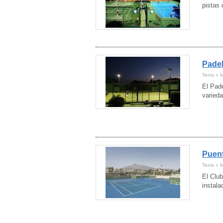
pistas 
Padel
Tenis » 
El Pade
varieda
Puen
Tenis » 
El Clu
instala