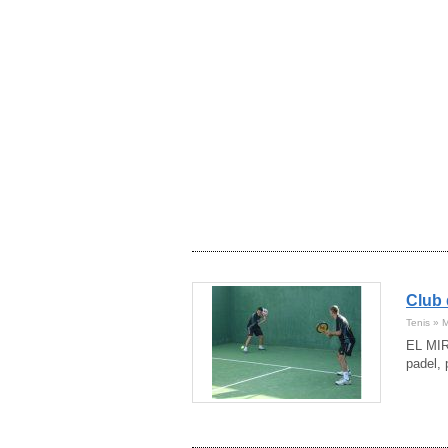
Navarra
(6)
Ourense
(2)
Palencia
(1)
Pontevedra
(4)
Salamanca
(2)
Santa Cruz de Tenerife
(5)
Segovia
(3)
Sevilla
(28)
Soria
(1)
Tarragona
(34)
Teruel
(3)
Toledo
(7)
Valencia
(29)
Valladolid
(9)
Vizcaya
(11)
Club 
Zamora
(4)
Tenis » 
Zaragoza
(15)
EL MIRA
padel, 