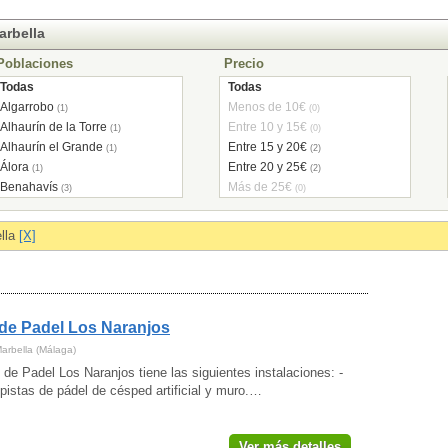
arbella
Poblaciones
Precio
Todas
Todas
Algarrobo
Menos de 10€
(1)
(0)
Alhaurín de la Torre
Entre 10 y 15€
(1)
(0)
Alhaurín el Grande
Entre 15 y 20€
(1)
(2)
Álora
Entre 20 y 25€
(1)
(2)
Benahavís
Más de 25€
(3)
(0)
Benalmádena
(6)
Estepona
(4)
lla
[X]
Fuengirola
(2)
Málaga
(18)
Marbella
(10)
Mijas
(5)
de Padel Los Naranjos
Rincón de la Victoria
(2)
Riogordo
(1)
Marbella (Málaga)
Torremolinos
(1)
 de Padel Los Naranjos tiene las siguientes instalaciones: -
Torrox
pistas de pádel de césped artificial y muro.…
(1)
Ver más detalles