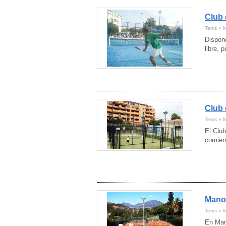
Club 
Tenis » 
Dispone
libre, 
Club 
Tenis » 
El Clu
comien
Manol
Tenis » 
En Man