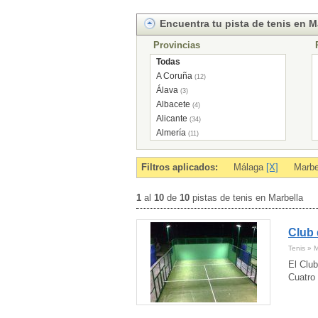
Encuentra tu pista de tenis en M
Provincias
Todas
A Coruña
(12)
Álava
(3)
Albacete
(4)
Alicante
(34)
Almería
(11)
Andorra
(5)
Asturias
(21)
Filtros aplicados:
Málaga
[X]
Marbe
Ávila
(5)
Badajoz
(14)
1
al
10
de
10
pistas de tenis en Marbella
Baleares
(1)
Barcelona
(159)
Club 
Burgos
(5)
Cáceres
(2)
Tenis » 
Cádiz
(15)
El Club
Cantabria
(11)
Cuatro 
Castellón
(14)
Ceuta
(1)
Ciudad Real
(3)