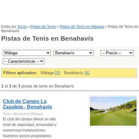
Estás en:
Inicio
Pistas de Tenis
Pistas de Tenis en Málaga
Pistas de Tenis en
>
>
>
Benahavís
Pistas de Tenis en Benahavís
Filtros aplicados:
Málaga
[X]
Benahavís
[X]
1
al
3
de
3
pistas de tenis en Benahavís
Club de Campo La
Zagaleta - Benahavis
Tenis » Benahavís (Málaga)
El club de campo ofrece un alto
nivel de seguridad, privacidad y
numerosas instalaciones.
Nuestros socios-propietarios