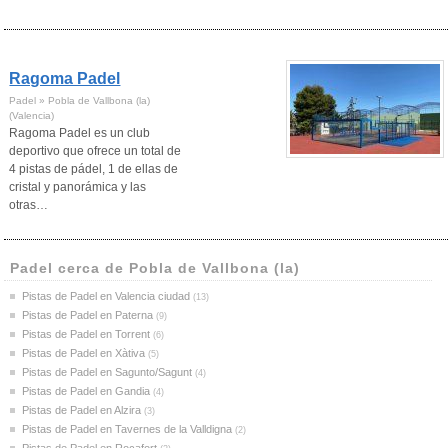
Ragoma Padel
Padel » Pobla de Vallbona (la)
(Valencia)
Ragoma Padel es un club
deportivo que ofrece un total de
4 pistas de pádel, 1 de ellas de
cristal y panorámica y las
otras…
Padel cerca de Pobla de Vallbona (la)
Pistas de Padel en Valencia ciudad
(13)
Pistas de Padel en Paterna
(9)
Pistas de Padel en Torrent
(6)
Pistas de Padel en Xàtiva
(5)
Pistas de Padel en Sagunto/Sagunt
(4)
Pistas de Padel en Gandia
(4)
Pistas de Padel en Alzira
(3)
Pistas de Padel en Tavernes de la Valldigna
(2)