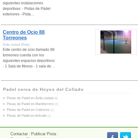
siguientes instalaciones
deportivas: - Pistas de Pádel
exteriores - Pista…
Centro de Ocio 88
Torreones
Ávila ciudad (Ávila)
Este centro de ocio llamado 88
torreones cuenta con los
siguientes espacios deportivos:
- 1 Sala de fitness - 1 sala de…
Padel cerca de Hoyos del Collado
Pistas de Padel en Ávila ciudad
(8)
Pistas de Padel en Martiherrero
(1)
Pistas de Padel en Cebreros
(1)
Pistas de Padel en Arévalo
(1)
Contactar
|
Publicar Pista
|