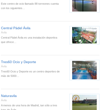
Este centro de ocio llamado 88 torreones cuenta
con los siguientes…
Central Pádel Ávila
Ávila
Central Pádel Ávila es una instalación deportiva
que ofrece…
Tres60 Ocio y Deporte
Ávila
Tres60 Ocio y Deporte es un centro deportivo de
más de 5000…
Naturavila
Ávila
A menos de una hora de Madrid, tan sólo a tres
kms de Ávila,…