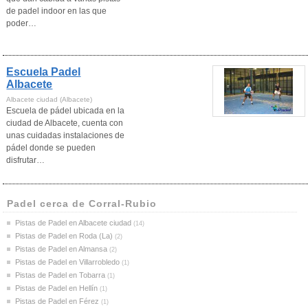
de padel indoor en las que
poder…
Escuela Padel
Albacete
Albacete ciudad (Albacete)
Escuela de pádel ubicada en la
ciudad de Albacete, cuenta con
unas cuidadas instalaciones de
pádel donde se pueden
disfrutar…
Padel cerca de Corral-Rubio
Pistas de Padel en Albacete ciudad
(14)
Pistas de Padel en Roda (La)
(2)
Pistas de Padel en Almansa
(2)
Pistas de Padel en Villarrobledo
(1)
Pistas de Padel en Tobarra
(1)
Pistas de Padel en Hellín
(1)
Pistas de Padel en Férez
(1)