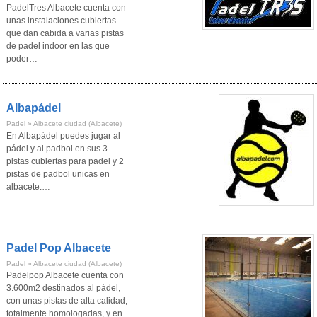
PadelTres Albacete cuenta con
unas instalaciones cubiertas
que dan cabida a varias pistas
de padel indoor en las que
poder…
Albapádel
Padel » Albacete ciudad (Albacete)
En Albapádel puedes jugar al
pádel y al padbol en sus 3
pistas cubiertas para padel y 2
pistas de padbol unicas en
albacete.…
Padel Pop Albacete
Padel » Albacete ciudad (Albacete)
Padelpop Albacete cuenta con
3.600m2 destinados al pádel,
con unas pistas de alta calidad,
totalmente homologadas, y en…