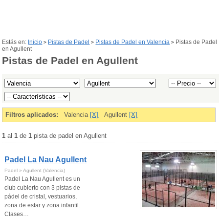
Estás en:
Inicio
Pistas de Padel
Pistas de Padel en Valencia
Pistas de Padel
>
>
>
en Agullent
Pistas de Padel en Agullent
Filtros aplicados:
Valencia
[X]
Agullent
[X]
1
al
1
de
1
pista de padel en Agullent
Padel La Nau Agullent
Padel » Agullent (Valencia)
Padel La Nau Agullent es un
club cubierto con 3 pistas de
pádel de cristal, vestuarios,
zona de estar y zona infantil.
Clases…