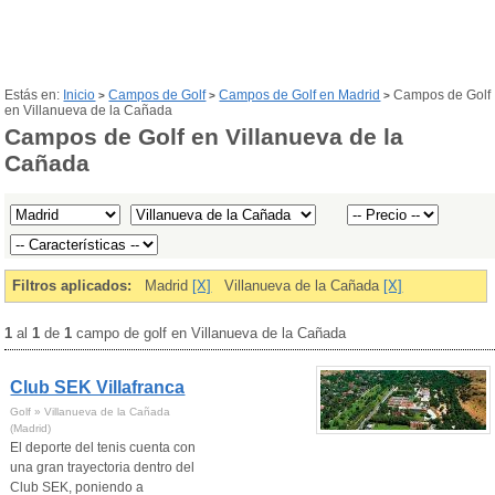
Estás en:
Inicio
Campos de Golf
Campos de Golf en Madrid
Campos de Golf
>
>
>
en Villanueva de la Cañada
Campos de Golf en Villanueva de la
Cañada
Filtros aplicados:
Madrid
[X]
Villanueva de la Cañada
[X]
1
al
1
de
1
campo de golf en Villanueva de la Cañada
Club SEK Villafranca
Golf » Villanueva de la Cañada
(Madrid)
El deporte del tenis cuenta con
una gran trayectoria dentro del
Club SEK, poniendo a