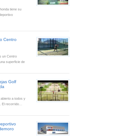
honda tiene su
deportivo
co Centro
es un Centro
una superficie de
…
jas Golf
da
 abierto a todos y
. El recorrido…
eportivo
ldemoro