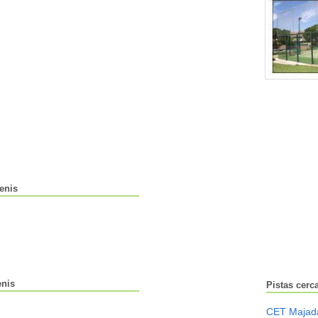
Tenis
enis
Pistas cerc
CET Majad