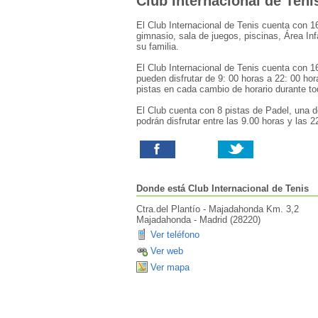
Club Internacional de Teni
El Club Internacional de Tenis cuenta con 1
gimnasio, sala de juegos, piscinas, Área Infa
su familia.
El Club Internacional de Tenis cuenta con 16
pueden disfrutar de 9: 00 horas a 22: 00 ho
pistas en cada cambio de horario durante to
El Club cuenta con 8 pistas de Padel, una de
podrán disfrutar entre las 9.00 horas y las 
Donde está
Club Internacional de Tenis
Ctra.del Plantío - Majadahonda Km. 3,2
Majadahonda
-
Madrid
(
28220
)
Ver teléfono
Ver web
Ver mapa