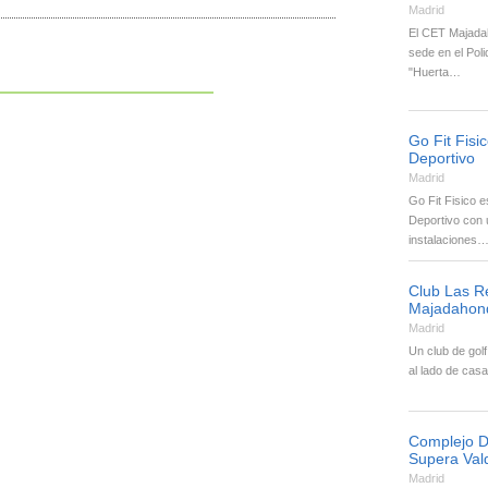
Madrid
El CET Majada
sede en el Poli
"Huerta…
Go Fit Fisi
Deportivo
Madrid
Go Fit Fisico 
Deportivo con 
instalaciones
Club Las Re
Majadahon
Madrid
Un club de golf
al lado de casa
Complejo D
Supera Va
Madrid