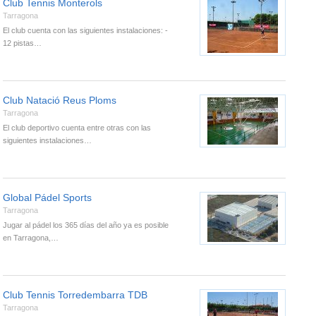
Club Tennis Monterols
Tarragona
El club cuenta con las siguientes instalaciones: -
12 pistas…
Club Natació Reus Ploms
Tarragona
El club deportivo cuenta entre otras con las
siguientes instalaciones…
Global Pádel Sports
Tarragona
Jugar al pádel los 365 días del año ya es posible
en Tarragona,…
Club Tennis Torredembarra TDB
Tarragona