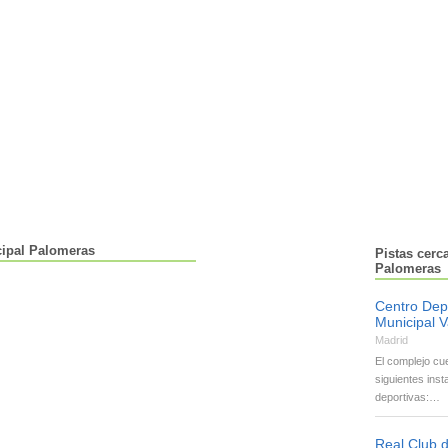
cipal Palomeras
Pistas cerc
Palomeras
Centro Dep
Municipal 
Madrid
El complejo cu
siguientes inst
deportivas:…
Real Club d