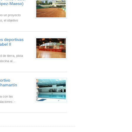
ópez-Maeso)
o un proyecto
to, el objetivo
es deportivas
abel II
 de tierra, pista
 piscina al…
ortivo
Chamartín
a con las
alaciones: -