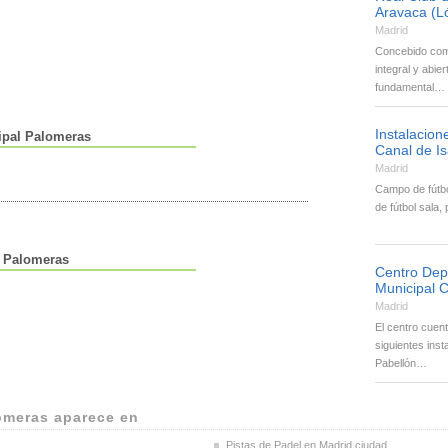
Aravaca (L
Madrid
Concebido com
integral y abier
fundamental…
Instalacion
ipal Palomeras
Canal de Is
Madrid
Campo de fútbol
de fútbol sala,
l Palomeras
Centro Dep
Municipal 
Madrid
El centro cuent
siguientes inst
Pabellón…
omeras aparece en
Pistas de Padel en Madrid ciudad