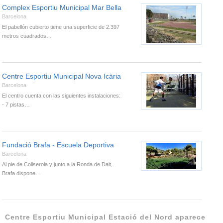
Complex Esportiu Municipal Mar Bella
Barcelona
El pabellón cubierto tiene una superficie de 2.397
metros cuadrados…
Centre Esportiu Municipal Nova Icària
Barcelona
El centro cuenta con las siguientes instalaciones:
- 7 pistas…
Fundació Brafa - Escuela Deportiva
Barcelona
Al pie de Collserola y junto a la Ronda de Dalt,
Brafa dispone…
Centre Esportiu Municipal Estació del Nord aparece