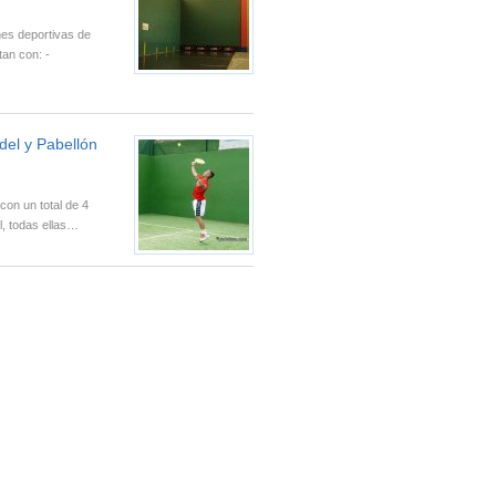
nes deportivas de
an con: -
del y Pabellón
con un total de 4
l, todas ellas…