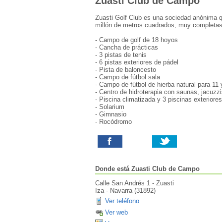
Zuasti Club de Campo
Zuasti Golf Club es una sociedad anónima 
millón de metros cuadrados, muy completas,
- Campo de golf de 18 hoyos
- Cancha de prácticas
- 3 pistas de tenis
- 6 pistas exteriores de pádel
- Pista de baloncesto
- Campo de fútbol sala
- Campo de fútbol de hierba natural para 11 
- Centro de hidroterapia con saunas, jacuzz
- Piscina climatizada y 3 piscinas exteriores
- Solarium
- Gimnasio
- Rocódromo
Donde está
Zuasti Club de Campo
Calle San Andrés 1 - Zuasti
Iza
-
Navarra
(
31892
)
Ver teléfono
Ver web