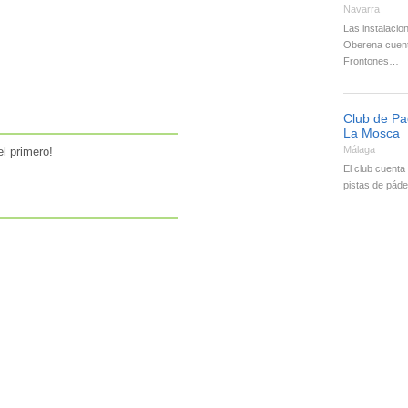
Navarra
Las instalacio
Oberena cuent
Frontones…
Club de Pa
La Mosca
Málaga
l primero!
El club cuenta 
pistas de páde