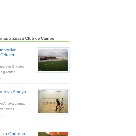
canas a Zuasti Club de Campo
eportivo
 Orkoien
eportivo Orkoien
 siguientes
…
portiva Amaya
ivo Amaya cuenta
letísimas
,…
tivo Oberena