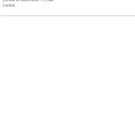
Central de baloncesto - 1 Pista
Central…