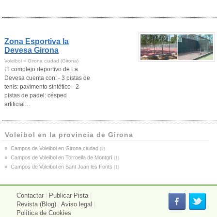
Zona Esportiva la
Devesa Girona
Voleibol » Girona ciudad (Girona)
El complejo deportivo de La
Devesa cuenta con: - 3 pistas de
tenis: pavimento sintético - 2
pistas de padel: césped
artificial…
Voleibol en la provincia de Girona
Campos de Voleibol en Girona ciudad
(2)
Campos de Voleibol en Torroella de Montgrí
(1)
Campos de Voleibol en Sant Joan les Fonts
(1)
Contactar
|
Publicar Pista
|
Revista (Blog)
|
Aviso legal
|
Política de Cookies