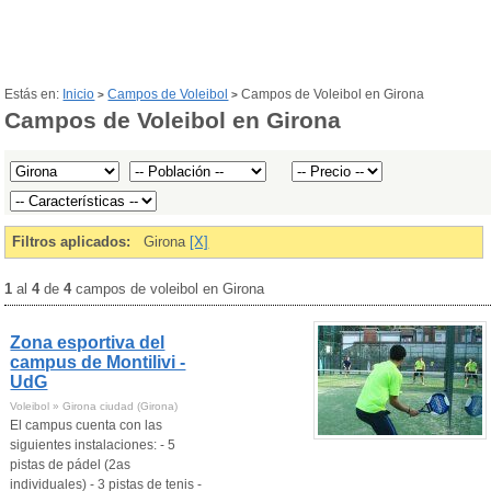
Estás en:
Inicio
Campos de Voleibol
Campos de Voleibol en Girona
>
>
Campos de Voleibol en Girona
Filtros aplicados:
Girona
[X]
1
al
4
de
4
campos de voleibol en Girona
Zona esportiva del
campus de Montilivi -
UdG
Voleibol » Girona ciudad (Girona)
El campus cuenta con las
siguientes instalaciones: - 5
pistas de pádel (2as
individuales) - 3 pistas de tenis -