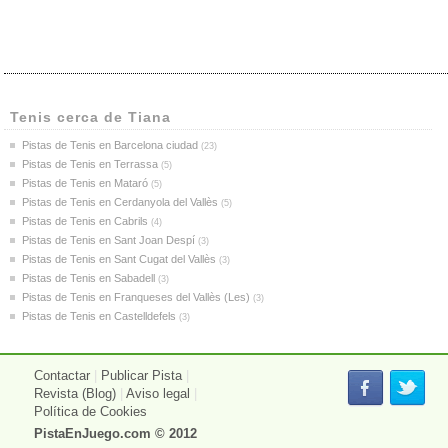
Tenis cerca de Tiana
Pistas de Tenis en Barcelona ciudad
(23)
Pistas de Tenis en Terrassa
(5)
Pistas de Tenis en Mataró
(5)
Pistas de Tenis en Cerdanyola del Vallès
(5)
Pistas de Tenis en Cabrils
(4)
Pistas de Tenis en Sant Joan Despí
(3)
Pistas de Tenis en Sant Cugat del Vallès
(3)
Pistas de Tenis en Sabadell
(3)
Pistas de Tenis en Franqueses del Vallès (Les)
(3)
Pistas de Tenis en Castelldefels
(3)
Contactar
|
Publicar Pista
|
Revista (Blog)
|
Aviso legal
|
Política de Cookies
PistaEnJuego.com
© 2012