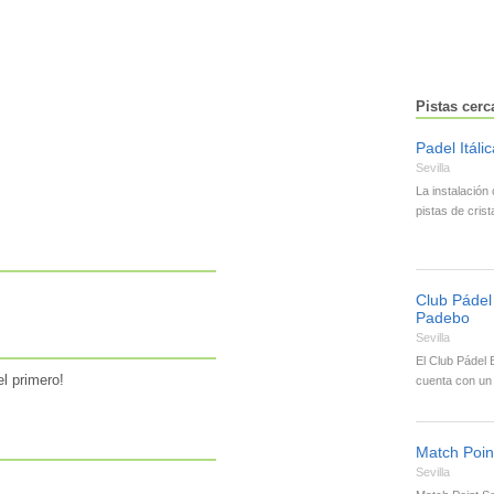
Pistas cerc
Padel Itálic
Sevilla
La instalación 
pistas de crist
Club Pádel 
Padebo
Sevilla
El Club Pádel 
l primero!
cuenta con un 
Match Point
Sevilla