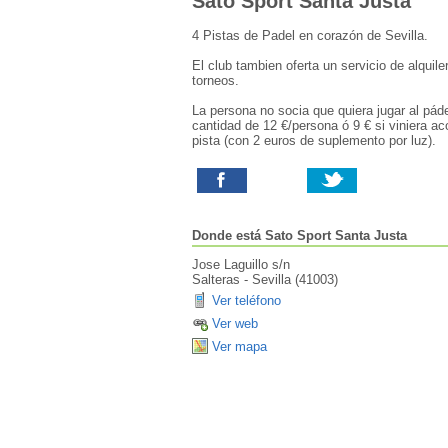
Sato Sport Santa Justa
4 Pistas de Padel en corazón de Sevilla.
El club tambien oferta un servicio de alqui
torneos.
La persona no socia que quiera jugar al pád
cantidad de 12 €/persona ó 9 € si viniera a
pista (con 2 euros de suplemento por luz).
Donde está
Sato Sport Santa Justa
Jose Laguillo s/n
Salteras
-
Sevilla
(
41003
)
Ver teléfono
Ver web
Ver mapa