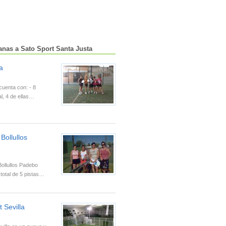
anas a Sato Sport Santa Justa
a
cuenta con: - 8
al, 4 de ellas…
Bollullos
Bollullos Padebo
total de 5 pistas…
 Sevilla