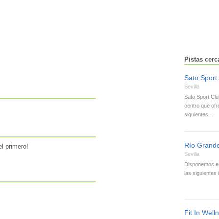
Pistas cerc
Sato Sport 
Sevilla
Sato Sport Clu
centro que ofr
siguientes…
Río Grand
l primero!
Sevilla
Disponemos en
las siguientes
Fit In Well