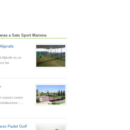
anas a Sato Sport Mairena
Aljarafe
b Aljarafe es un
ece las
e
 nuestro centro
 instalaciones: -…
ness Padel Golf