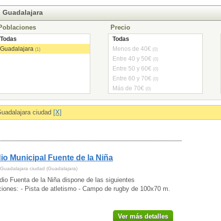
 Guadalajara
Poblaciones
Precio
Todas
Todas
Guadalajara
Menos de 40€
(1)
(0)
Entre 40 y 50€
(0)
Entre 50 y 60€
(0)
Entre 60 y 70€
(0)
Más de 70€
(0)
uadalajara ciudad
[X]
io Municipal Fuente de la Niña
Guadalajara ciudad (Guadalajara)
dio Fuenta de la Niña dispone de las siguientes
ciones: - Pista de atletismo - Campo de rugby de 100x70 m.
Ver más detalles