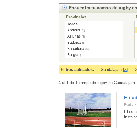
Encuentra tu campo de rugby en
Provincias
Todas
Andorra
(1)
Asturias
(2)
Badajoz
(1)
Barcelona
(5)
Burgos
(1)
Cantabria
(1)
Cuenca
(1)
Filtros aplicados:
Guadalajara
[X]
G
Girona
(1)
Guadalajara
(1)
1
al
1
de
1
campo de rugby en Guadalajara
Jaén
(1)
Madrid
(2)
Estad
Murcia
(2)
Salamanca
(1)
Rugby » 
Sevilla
(1)
El esta
Vizcaya
(1)
instala
…