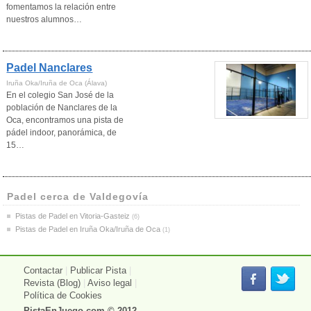
fomentamos la relación entre
nuestros alumnos…
Padel Nanclares
Iruña Oka/Iruña de Oca (Álava)
En el colegio San José de la
población de Nanclares de la
Oca, encontramos una pista de
pádel indoor, panorámica, de
15…
Padel cerca de Valdegovía
Pistas de Padel en Vitoria-Gasteiz
(6)
Pistas de Padel en Iruña Oka/Iruña de Oca
(1)
Contactar
|
Publicar Pista
|
Revista (Blog)
|
Aviso legal
|
Política de Cookies
PistaEnJuego.com
© 2012