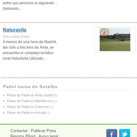
entre sus servicios lo siguiente: -
Gimnasio…
Naturavila
Ávila ciudad (Ávila)
A menos de una hora de Madrid,
tan sólo a tres kms de Ávila, se
encuentra el complejo turístico
rural Naturávila Ubicado…
Padel cerca de Sotalbo
Pistas de Padel en Ávila ciudad
(8)
Pistas de Padel en Martiherrero
(1)
Pistas de Padel en Cebreros
(1)
Pistas de Padel en Arévalo
(1)
Contactar
|
Publicar Pista
|
Revista (Blog)
|
Aviso legal
|