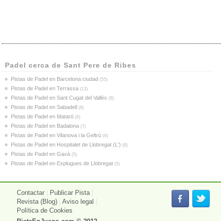
Padel cerca de Sant Pere de Ribes
Pistas de Padel en Barcelona ciudad
(55)
Pistas de Padel en Terrassa
(13)
Pistas de Padel en Sant Cugat del Vallès
(8)
Pistas de Padel en Sabadell
(8)
Pistas de Padel en Mataró
(8)
Pistas de Padel en Badalona
(7)
Pistas de Padel en Vilanova i la Geltrú
(6)
Pistas de Padel en Hospitalet de Llobregat (L')
(6)
Pistas de Padel en Gavà
(5)
Pistas de Padel en Esplugues de Llobregat
(5)
Contactar
|
Publicar Pista
|
Revista (Blog)
|
Aviso legal
|
Política de Cookies