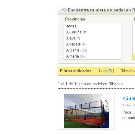
Encuentra tu pista de padel en 
Provincias
Todas
A Coruña
(43)
Álava
(7)
Albacete
(24)
Alicante
(105)
Almería
(24)
Andorra
(7)
Asturias
(43)
Filtros aplicados:
Lugo
[X]
Ribade
Ávila
(11)
Badajoz
(29)
1
al
1
de
1
pista de padel en Ribadeo
Baleares
(2)
Barcelona
(292)
Pádel
Burgos
(17)
Cáceres
(12)
Padel » 
Cádiz
(46)
Padel C
Cantabria
(29)
de páde
Castellón
(40)
Ceuta
(2)
Ciudad Real
(14)