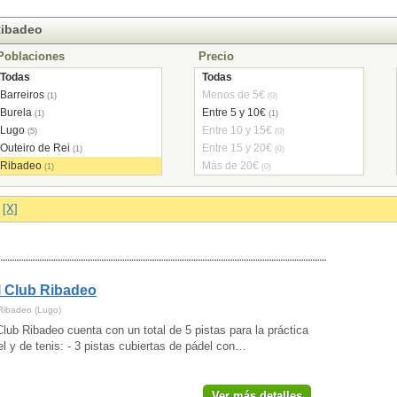
Ribadeo
Poblaciones
Precio
Todas
Todas
Barreiros
Menos de 5€
(1)
(0)
Burela
Entre 5 y 10€
(1)
(1)
Lugo
Entre 10 y 15€
(5)
(0)
Outeiro de Rei
Entre 15 y 20€
(1)
(0)
Ribadeo
Más de 20€
(1)
(0)
o
[X]
 Club Ribadeo
Ribadeo (Lugo)
lub Ribadeo cuenta con un total de 5 pistas para la práctica
l y de tenis: - 3 pistas cubiertas de pádel con…
Ver más detalles