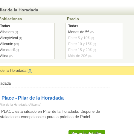
ilar de la Horadada
Poblaciones
Precio
Todas
Todas
Albatera
Menos de 5€
(1)
(2)
Alcoy/Alcoi
Entre 5 y 10€
(1)
(0)
Alicante
Entre 10 y 15€
(23)
(0)
Almoradí
Entre 15 y 20€
(1)
(0)
Altea
Más de 20€
(2)
(0)
Aspe
(1)
Banyeres de Mariola
(1)
r de la Horadada
[X]
Benidorm
(7)
Benissa
(1)
oradada
Cocentaina
(1)
Crevillent
(2)
 Place - Pilar de la Horadada
Daya Nueva
(1)
Dénia
(2)
ilar de la Horadada (Alicante)
Elche/Elx
(15)
PLACE está situado en Pilar de la Horadada. Dispone de
Elda
stalaciones excepcionales para la práctica de Padel.…
(5)
Guardamar del Segura
(1)
Jacarilla
(1)
Ver más detalles
Jávea/Xàbia
(1)