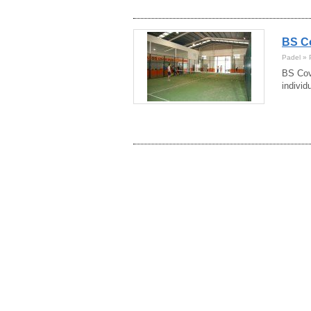
Córdoba
(28)
Cuenca
(9)
Girona
BS C
(70)
Granada
(34)
Padel » P
Guadalajara
(11)
BS Cove
Guipúzcoa
(16)
individ
Huelva
(19)
Huesca
(18)
Ibiza
(10)
Jaén
(14)
La Rioja
(7)
Lanzarote
(11)
Las Palmas
(18)
León
(18)
Lleida
(18)
Lugo
(9)
Madrid
(264)
Málaga
(89)
Mallorca
(28)
Melilla
(5)
Menorca
(9)
Murcia
(56)