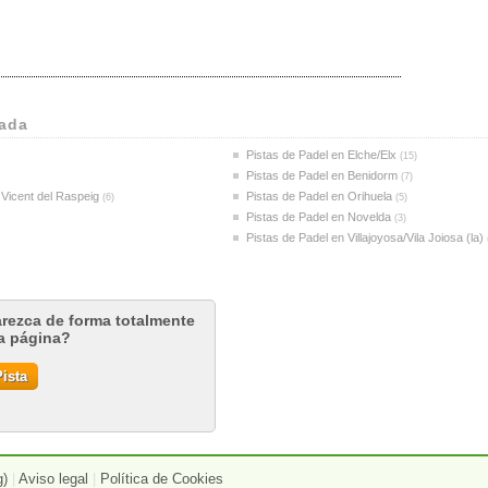
dada
Pistas de Padel en Elche/Elx
(15)
Pistas de Padel en Benidorm
(7)
 Vicent del Raspeig
Pistas de Padel en Orihuela
(6)
(5)
Pistas de Padel en Novelda
(3)
Pistas de Padel en Villajoyosa/Vila Joiosa (la)
arezca de forma totalmente
ta página?
ista
g)
|
Aviso legal
|
Política de Cookies