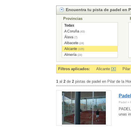
Encuentra tu pista de padel en P
Provincias
Todas
A Coruña
(43)
Álava
(7)
Albacete
(24)
Alicante
(105)
Almería
(24)
Andorra
(7)
Asturias
(43)
Filtros aplicados:
Alicante
[X]
Pila
Ávila
(11)
Badajoz
(29)
1
al
2
de
2
pistas de padel en Pilar de la H
Baleares
(2)
Barcelona
(292)
Padel
Burgos
(17)
Cáceres
(12)
Padel » P
Cádiz
(46)
PADEL 
Cantabria
(29)
unas in
Castellón
(40)
Ceuta
(2)
Ciudad Real
(14)