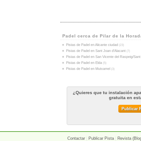
Navarra
(17)
Ourense
(5)
Palencia
(6)
Pontevedra
(22)
Salamanca
(15)
Santa Cruz de Tenerife
Padel cerca de Pilar de la Hora
(22)
Segovia
(11)
Pistas de Padel en Alicante ciudad
(23)
Sevilla
(79)
Pistas de Padel en Sant Joan d'Alacant
(7)
Soria
(2)
Pistas de Padel en San Vicente del Raspeig/Sant
Tarragona
(62)
Pistas de Padel en Elda
(5)
Teruel
(11)
Pistas de Padel en Mutxamel
(3)
Toledo
(29)
Valencia
(104)
Valladolid
(22)
Vizcaya
¿Quieres que tu instalación ap
(26)
gratuita en es
Zamora
(11)
Zaragoza
(46)
Publicar P
Contactar
|
Publicar Pista
|
Revista (Blo