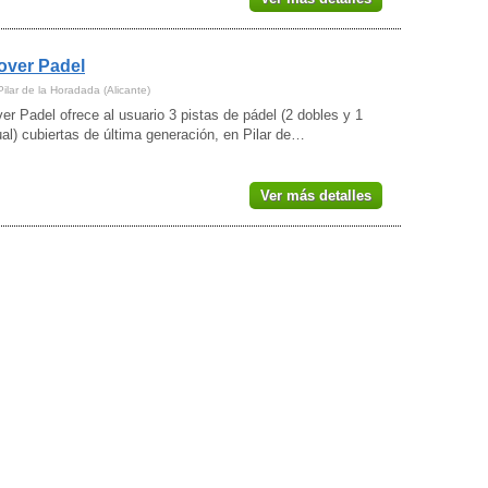
Mutxamel
(3)
Novelda
(3)
over Padel
Nucia (la)
(2)
Ondara
(1)
ilar de la Horadada (Alicante)
Onil
(1)
r Padel ofrece al usuario 3 pistas de pádel (2 dobles y 1
Orihuela
(5)
ual) cubiertas de última generación, en Pilar de…
Pedreguer
(1)
Pilar de la Horadada
(2)
Pinoso
Ver más detalles
(1)
San Isidro
(1)
San Vicente del Raspeig/Sant
Vicent del Raspeig
(6)
Sant Joan d'Alacant
(7)
Sax
(1)
Torrevieja
(1)
Villajoyosa/Vila Joiosa (la)
(2)
Villena
(1)