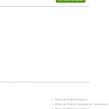
Teo
(1)
Vimianzo
(1)
Pistas de Padel en Narón
(4)
Pistas de Padel en Santiago de Compostela
(2
Pistas de Padel en Cambre
(2)