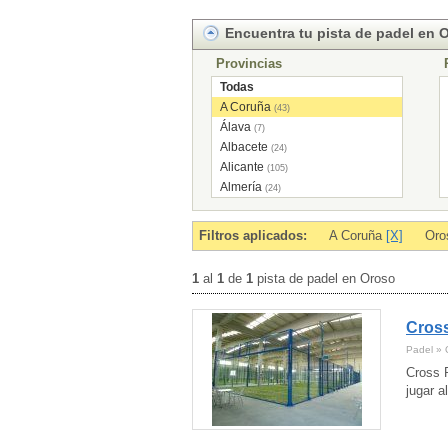
Encuentra tu pista de padel en 
Provincias
Todas
A Coruña
(43)
Álava
(7)
Albacete
(24)
Alicante
(105)
Almería
(24)
Andorra
(7)
Asturias
(43)
Filtros aplicados:
A Coruña
[X]
Or
Ávila
(11)
Badajoz
(29)
1
al
1
de
1
pista de padel en Oroso
Baleares
(2)
Barcelona
(292)
Cross
Burgos
(17)
Cáceres
(12)
Padel » 
Cádiz
(46)
Cross P
Cantabria
(29)
jugar 
Castellón
(40)
Ceuta
(2)
Ciudad Real
(14)