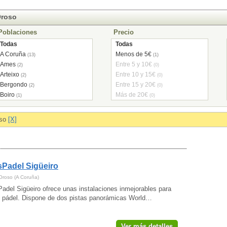
Oroso
Poblaciones
Precio
Todas
Todas
A Coruña
Menos de 5€
(13)
(1)
Ames
Entre 5 y 10€
(2)
(0)
Arteixo
Entre 10 y 15€
(2)
(0)
Bergondo
Entre 15 y 20€
(2)
(0)
Boiro
Más de 20€
(1)
(0)
Cambre
(2)
Carballo
(2)
oso
[X]
Culleredo
(3)
Fene
(1)
Ferrol
(1)
Narón
(4)
Padel Sigüeiro
Noia
(1)
Oleiros
(1)
Oroso (A Coruña)
Ordes
(1)
adel Sigüeiro ofrece unas instalaciones inmejorables para
Oroso
al pádel. Dispone de dos pistas panorámicas World…
(1)
Ortigueira
(1)
Pobra do Caramiñal (A)
(1)
Ver más detalles
Santiago de Compostela
(2)