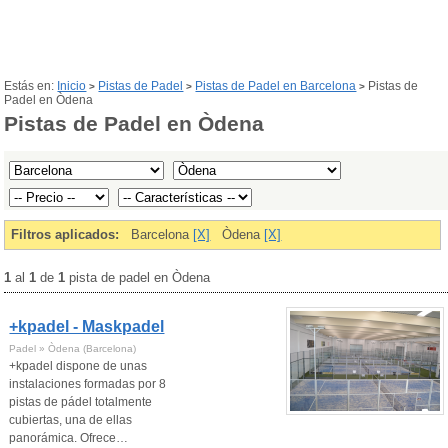
Estás en:
Inicio
Pistas de Padel
Pistas de Padel en Barcelona
Pistas de
>
>
>
Padel en Òdena
Pistas de Padel en Òdena
Filtros aplicados:
Barcelona
[X]
Òdena
[X]
1
al
1
de
1
pista de padel en Òdena
+kpadel - Maskpadel
Padel » Òdena (Barcelona)
+kpadel dispone de unas
instalaciones formadas por 8
pistas de pádel totalmente
cubiertas, una de ellas
panorámica. Ofrece…