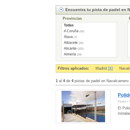
Encuentra tu pista de padel en 
Provincias
Todas
A Coruña
(43)
Álava
(7)
Albacete
(24)
Alicante
(105)
Almería
(24)
Andorra
(7)
Asturias
(43)
Filtros aplicados:
Madrid
[X]
Naval
Ávila
(11)
Badajoz
(29)
1
al
4
de
4
pistas de padel en Navalcarnero
Baleares
(2)
Barcelona
(292)
Polid
Burgos
(17)
Cáceres
(12)
Padel » 
Cádiz
(46)
El Poli
Cantabria
(29)
instala
Castellón
(40)
Ceuta
(2)
Ciudad Real
(14)