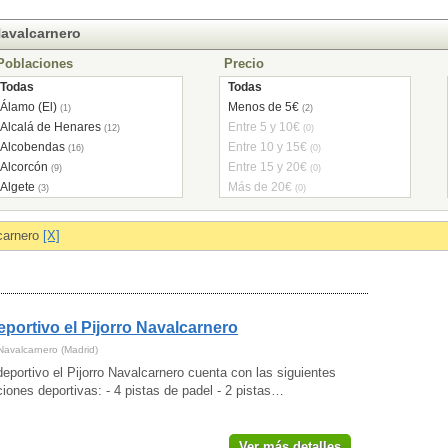
Navalcarnero
Poblaciones
Precio
Todas
Todas
Álamo (El)
Menos de 5€
(1)
(2)
Alcalá de Henares
Entre 5 y 10€
(12)
(0)
Alcobendas
Entre 10 y 15€
(16)
(0)
Alcorcón
Entre 15 y 20€
(9)
(0)
Algete
Más de 20€
(3)
(0)
Aranjuez
(2)
Arganda del Rey
(8)
carnero
[X]
Arroyomolinos
(1)
Becerril de la Sierra
(2)
Boadilla del Monte
(5)
Brunete
(2)
eportivo el Pijorro Navalcarnero
Casarrubuelos
(1)
Cercedilla
(1)
Navalcarnero (Madrid)
Chapinería
(1)
deportivo el Pijorro Navalcarnero cuenta con las siguientes
Ciempozuelos
ciones deportivas: - 4 pistas de padel - 2 pistas…
(1)
Collado Mediano
(1)
Collado Villalba
(2)
Ver más detalles
Colmenar Viejo
(2)