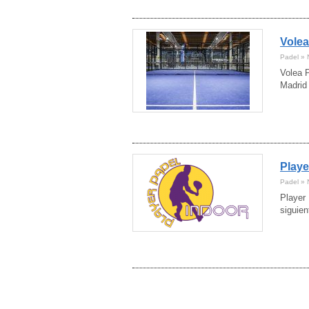
Córdoba
(28)
Cuenca
(9)
Girona
Volea
(70)
Granada
(34)
Padel » 
Guadalajara
(11)
Volea P
Guipúzcoa
(16)
Madrid 
Huelva
(19)
Huesca
(18)
Ibiza
(10)
Jaén
(14)
La Rioja
(7)
Lanzarote
Playe
(11)
Las Palmas
(18)
Padel » 
León
(18)
Player 
Lleida
(18)
siguien
Lugo
(9)
Madrid
(264)
Málaga
(89)
Mallorca
(28)
Melilla
(5)
Menorca
(9)
Murcia
(56)