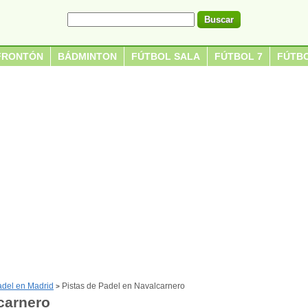
FRONTÓN
BÁDMINTON
FÚTBOL SALA
FÚTBOL 7
FÚTBO
adel en Madrid
Pistas de Padel en Navalcarnero
>
carnero