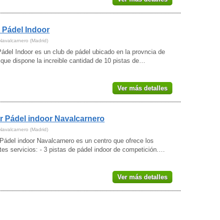
Coslada
(2)
Cubas de la Sagra
(1)
 Pádel Indoor
Daganzo de Arriba
(2)
Escorial (El)
(1)
Navalcarnero (Madrid)
Fuenlabrada
(4)
ádel Indoor es un club de pádel ubicado en la provncia de
Fuente el Saz de Jarama
(1)
que dispone la increible cantidad de 10 pistas de…
Galapagar
(1)
Getafe
(4)
Griñón
Ver más detalles
(2)
Guadarrama
(1)
Humanes de Madrid
(3)
Leganés
r Pádel indoor Navalcarnero
(4)
Loeches
(1)
Navalcarnero (Madrid)
Madrid
(78)
Pádel indoor Navalcarnero es un centro que ofrece los
Majadahonda
(4)
tes servicios: - 3 pistas de pádel indoor de competición.…
Meco
(1)
Mejorada del Campo
(1)
Moralzarzal
Ver más detalles
(1)
Móstoles
(10)
Navacerrada
(1)
Navalcarnero
(4)
Nuevo Baztán
(1)