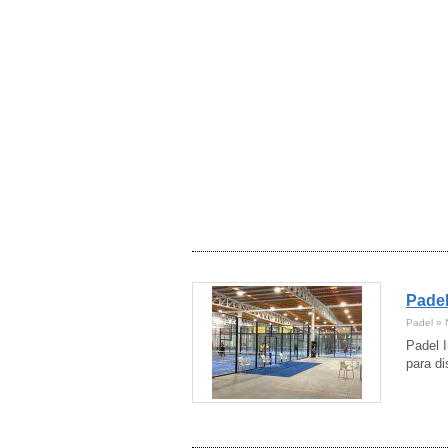
Navarra
(17)
Ourense
(5)
Palencia
(6)
Pontevedra
(22)
Salamanca
(15)
Santa Cruz de Tenerife
(22)
Segovia
(11)
Sevilla
(79)
Soria
(2)
Tarragona
(62)
Teruel
(11)
Toledo
(29)
Valencia
(104)
Valladolid
(22)
Vizcaya
(26)
Padel
Zamora
(11)
Padel » 
Zaragoza
(46)
Padel 
para di