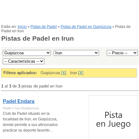
Estás en:
Inicio
Pistas de Padel
Pistas de Padel en Guipúzcoa
Pistas de
>
>
>
Padel en Irun
Pistas de Padel en Irun
Filtros aplicados:
Guipúzcoa
[X]
Irun
[X]
1
al
3
de
3
pistas de padel en Irun
Padel Endara
Padel » Irun (Guipúzcoa)
Club de Padel situado en la
localidad de Irún, en Guipúzcoa,
donde permite a sus aficionados
practicar su deporte favorito…