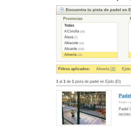
Encuentra tu pista de padel en Ej
Provincias
Todas
A Coruña
(43)
Álava
(7)
Albacete
(24)
Alicante
(105)
Almería
(24)
Andorra
(7)
Asturias
(43)
Filtros aplicados:
Almería
[X]
Ejido
Ávila
(11)
Badajoz
(29)
1
al
1
de
1
pista de padel en Ejido (El)
Baleares
(2)
Barcelona
(292)
Padel
Burgos
(17)
Cáceres
(12)
Padel » E
Cádiz
(46)
Padel I
Cantabria
(29)
recinto
Castellón
(40)
Ceuta
(2)
Ciudad Real
(14)