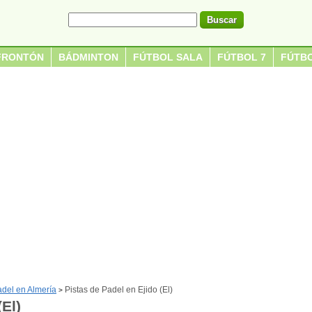
FRONTÓN
BÁDMINTON
FÚTBOL SALA
FÚTBOL 7
FÚTBO
adel en Almería
Pistas de Padel en Ejido (El)
>
(El)