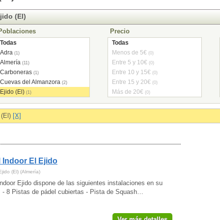
ido (El)
Poblaciones
Precio
Todas
Todas
Adra
Menos de 5€
(1)
(0)
Almería
Entre 5 y 10€
(11)
(0)
Carboneras
Entre 10 y 15€
(1)
(0)
Cuevas del Almanzora
Entre 15 y 20€
(2)
(0)
Ejido (El)
Más de 20€
(1)
(0)
Huércal de Almería
(1)
Pechina
(1)
 (El)
[X]
Roquetas de Mar
(4)
Vera
(1)
Vícar
(1)
 Indoor El Ejido
jido (El) (Almería)
ndoor Ejido dispone de las siguientes instalaciones en su
: - 8 Pistas de pádel cubiertas - Pista de Squash…
Ver más detalles