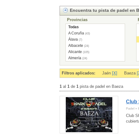
Encuentra tu pista de padel en 
Provincias
Todas
A Coruña
(43)
Álava
(7)
Albacete
(24)
Alicante
(105)
Almería
(24)
Andorra
(7)
Asturias
(43)
Filtros aplicados:
Jaén
[X]
Baeza
[
Ávila
(11)
Badajoz
(29)
1
al
1
de
1
pista de padel en Baeza
Baleares
(2)
Barcelona
(292)
Club 
Burgos
(17)
Cáceres
(12)
Padel » 
Cádiz
(46)
Club Sh
Cantabria
(29)
cubiert
Castellón
(40)
Ceuta
(2)
Ciudad Real
(14)