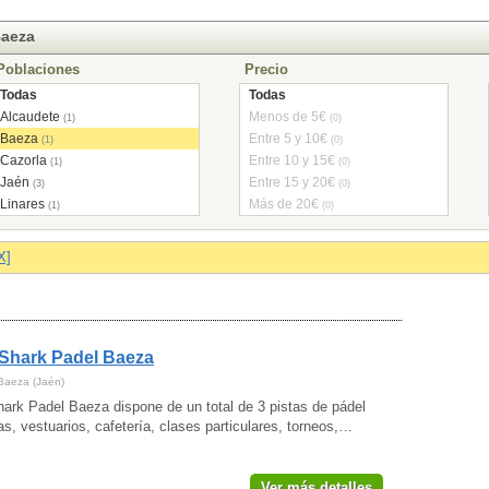
Baeza
Poblaciones
Precio
Todas
Todas
Alcaudete
Menos de 5€
(1)
(0)
Baeza
Entre 5 y 10€
(1)
(0)
Cazorla
Entre 10 y 15€
(1)
(0)
Jaén
Entre 15 y 20€
(3)
(0)
Linares
Más de 20€
(1)
(0)
Martos
(2)
Porcuna
(1)
X]
Úbeda
(3)
Villares (Los)
(1)
Shark Padel Baeza
Baeza (Jaén)
ark Padel Baeza dispone de un total de 3 pistas de pádel
as, vestuarios, cafetería, clases particulares, torneos,…
Ver más detalles