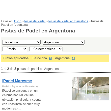
Estás en:
Inicio
Pistas de Padel
Pistas de Padel en Barcelona
Pistas de
>
>
>
Padel en Argentona
Pistas de Padel en Argentona
Filtros aplicados:
Barcelona
[X]
Argentona
[X]
1
al
2
de
2
pistas de padel en Argentona
iPadel Maresme
Padel » Argentona (Barcelona)
iPadel se encuentra en un
entorno natural, en una
ubicación privilegia, y cuenta
con unas instalaciones muy
modernas: -…