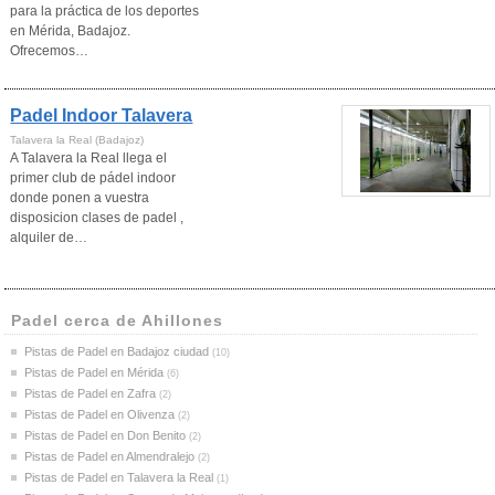
para la práctica de los deportes
en Mérida, Badajoz.
Ofrecemos…
Padel Indoor Talavera
Talavera la Real (Badajoz)
A Talavera la Real llega el
primer club de pádel indoor
donde ponen a vuestra
disposicion clases de padel ,
alquiler de…
Padel cerca de Ahillones
Pistas de Padel en Badajoz ciudad
(10)
Pistas de Padel en Mérida
(6)
Pistas de Padel en Zafra
(2)
Pistas de Padel en Olivenza
(2)
Pistas de Padel en Don Benito
(2)
Pistas de Padel en Almendralejo
(2)
Pistas de Padel en Talavera la Real
(1)