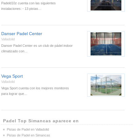
Padeld10z cuenta con las siguientes
instalaciones: - 13 pistas…
Danser Padel Center
Valladolid
Danser Padel Center es un club de pádel indoor
climatizado con…
Vega Sport
Valladolid
Vega Sport cuenta con los mejores monitores
para lograr que…
Padel Top Simancas aparece en
Pistas de Padel en Valladolid
Pistas de Padel en Simancas