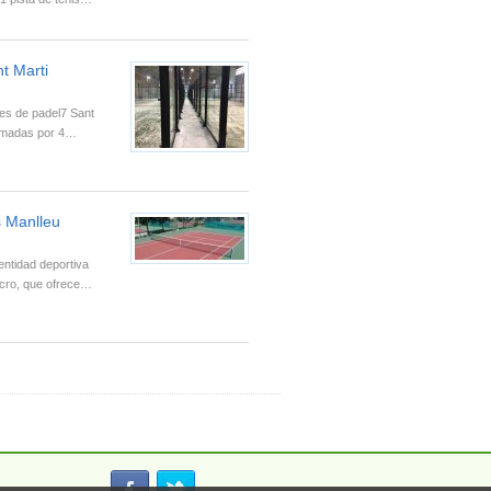
t Marti
nes de padel7 Sant
ormadas por 4…
s Manlleu
entidad deportiva
ucro, que ofrece…