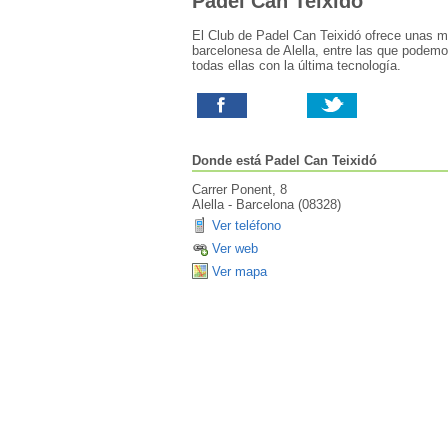
Padel Can Teixidó
El Club de Padel Can Teixidó ofrece unas ma
barcelonesa de Alella, entre las que podemos
todas ellas con la última tecnología.
Donde está
Padel Can Teixidó
Carrer Ponent, 8
Alella
-
Barcelona
(
08328
)
Ver teléfono
Ver web
Ver mapa