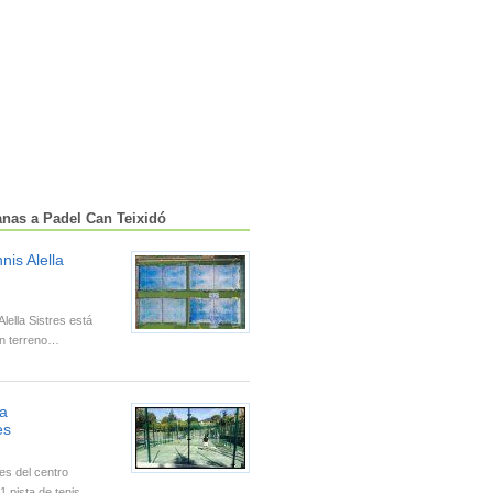
anas a Padel Can Teixidó
nis Alella
Alella Sistres está
un terreno…
la
es
es del centro
 1 pista de tenis…