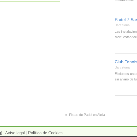
Padel 7 San
Barcelona
Las instalacio
Martí están f
Club Tenni
Barcelona
El club es una 
sin ánimo de l
Pistas de Padel en Alella
g)
|
Aviso legal
|
Política de Cookies