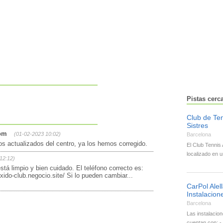
Pistas cerc
Club de Ten
Sistres
com
(01-02-2023 10:02)
Barcelona
s actualizados del centro, ya los hemos corregido.
El Club Tennis 
localizado en 
12:12)
tá limpio y bien cuidado. El teléfono correcto es:
xido-club.negocio.site/ Si lo pueden cambiar...
CarPol Alel
Instalacion
Barcelona
Las instalacion
cuentan con: -