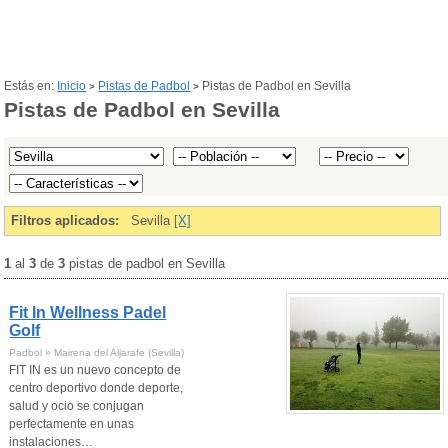
Estás en:
Inicio
Pistas de Padbol
Pistas de Padbol en Sevilla
>
>
Pistas de Padbol en Sevilla
Filtros aplicados:
Sevilla
[X]
1
al
3
de
3
pistas de padbol en Sevilla
Fit In Wellness Padel
Golf
Padbol » Mairena del Aljarafe (Sevilla)
FIT IN es un nuevo concepto de
centro deportivo donde deporte,
salud y ocio se conjugan
perfectamente en unas
instalaciones…