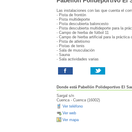
Pabellón Polideportivo El 
Las instalaciones con las que cuenta el com
- Pista de frontón
- Pista multideporte
- Pista descubierta baloncesto
- Pista descubierta multideporte para la prá
- Campo de hierba de fútbol 11
- Campo de hierba artificial para la práctica 
- Pista de atletismo
- Pistas de tenis
- Sala de musculación
- Sauna
- Sala actividades varias
Donde está
Pabellón Polideportivo El Sa
Sargal s/n
Cuenca
-
Cuenca
(
16002
)
Ver teléfono
Ver web
Ver mapa