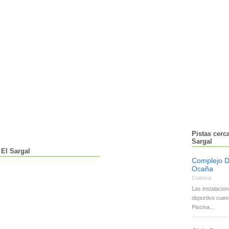
Pistas cerc
Sargal
 El Sargal
Complejo D
Ocaña
Cuenca
Las instalacio
deportivo cuen
Piscina…