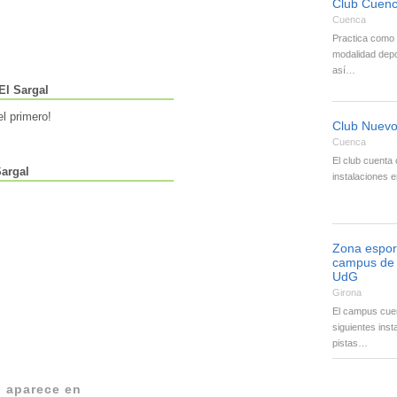
Club Cuenc
Cuenca
Practica como 
modalidad depor
así…
El Sargal
l primero!
Club Nuevo
Cuenca
El club cuenta 
Sargal
instalaciones 
Zona esport
campus de M
UdG
Girona
El campus cuen
siguientes inst
pistas…
l aparece en