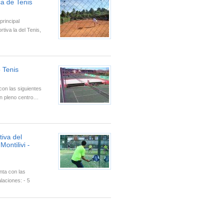
a de Tenis
principal
tiva la del Tenis,
 Tenis
con las siguientes
en pleno centro…
iva del
ontilivi -
ta con las
alaciones: - 5