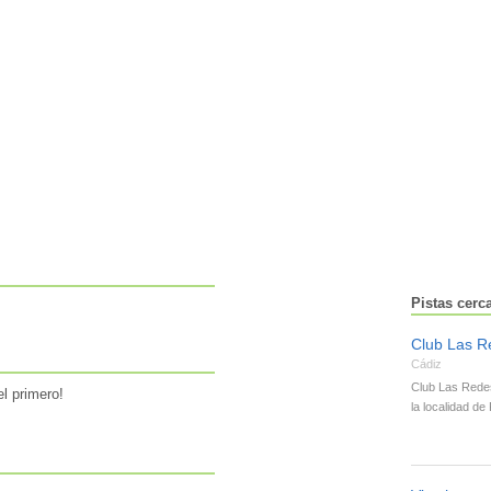
Pistas cerc
Club Las R
Cádiz
Club Las Rede
l primero!
la localidad d