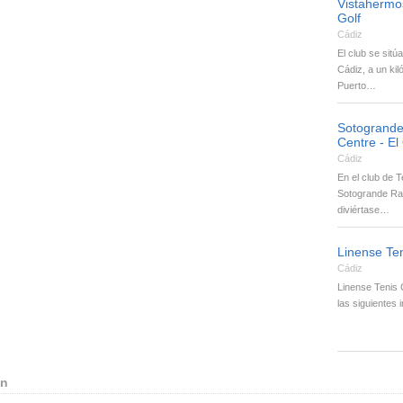
Vistahermo
Golf
Cádiz
El club se sitú
Cádiz, a un kil
Puerto…
Sotogrande
Centre - E
Cádiz
En el club de T
Sotogrande Ra
diviértase…
Linense Te
Cádiz
Linense Tenis 
las siguientes 
en