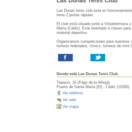
Las Dunas Tenis Club
Las Dunas tenis club esta en funcionamient
tiene 2 pistas rápidas.
El club está situado junto a Vistahermosa y
María (Cádiz). Está orientado a clases para 
material deportivo.
Organizamos competiciones para nuestros s
torneos federados, clínics, torneos de mini t
Donde está
Las Dunas Tenis Club
Topacio, 16 (Pago de la Alhoja)
Puerto de Santa María (El)
-
Cádiz
(
11500
)
Ver teléfono
Ver web
Ver mapa