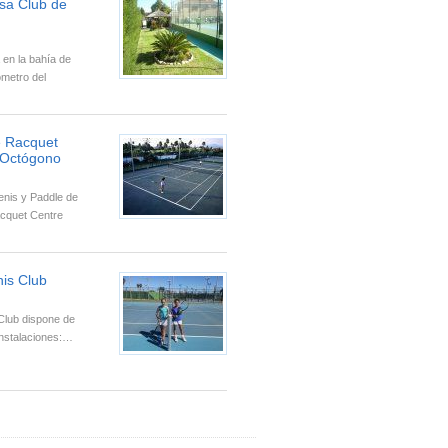
sa Club de
a en la bahía de
ómetro del
 Racquet
l Octógono
enis y Paddle de
cquet Centre
nis Club
Club dispone de
instalaciones:…