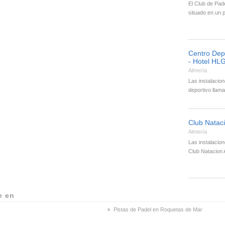
El Club de Pad
situado en un 
Centro Depo
- Hotel HL
Almería
Las instalacio
deportivo llam
Club Natac
Almería
Las instalacion
Club Natacion
e en
Pistas de Padel en Roquetas de Mar