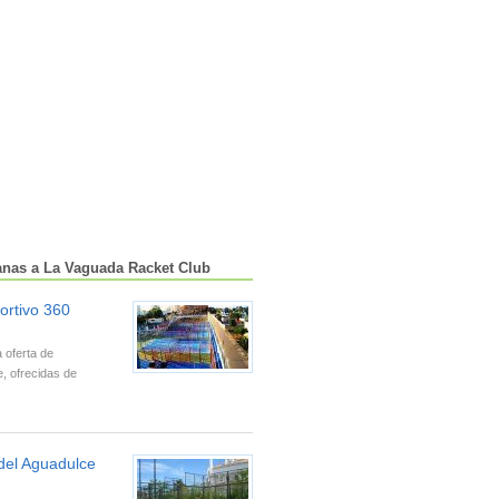
anas a La Vaguada Racket Club
ortivo 360
 oferta de
e, ofrecidas de
del Aguadulce