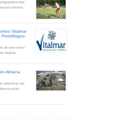
el Aguadulce esta
precioso entorno…
rtivo Vitalmar
G PortoMagno
nes de este centro
ado Vitalmar…
ión Almería
es deportivas del
 Almería están…