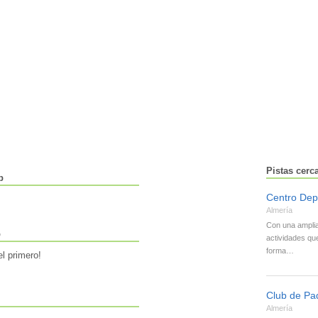
Pistas cerc
b
Centro Dep
Almería
Con una amplia
b
actividades qu
forma…
l primero!
Club de Pa
Almería