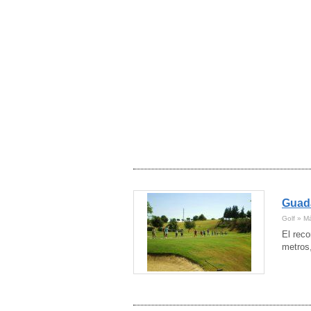
Guada
Golf » M
El rec
metros