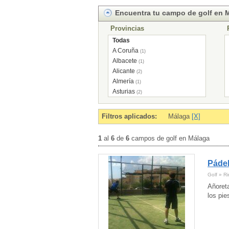
Encuentra tu campo de golf en 
Provincias
Todas
A Coruña
(1)
Albacete
(1)
Alicante
(2)
Almería
(1)
Asturias
(2)
Ávila
(2)
Badajoz
(2)
Filtros aplicados:
Málaga
[X]
Barcelona
(7)
Burgos
(1)
1
al
6
de
6
campos de golf en Málaga
Cáceres
(1)
Cádiz
(1)
Pádel
Cantabria
(1)
Castellón
(2)
Golf » Ri
Girona
(3)
Añoret
Granada
(1)
los pi
Guadalajara
(1)
Guipúzcoa
(2)
Huelva
(2)