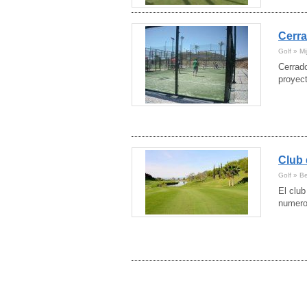
Huesca
(1)
Las Palmas
(1)
Lugo
Cerra
(1)
Madrid
(17)
Golf » Mi
Málaga
(6)
Cerrad
Murcia
(1)
proyec
Navarra
(1)
Pontevedra
(1)
Salamanca
(1)
Sevilla
(4)
Tarragona
(3)
Valencia
Club 
(1)
Vizcaya
(3)
Golf » B
El club
numero