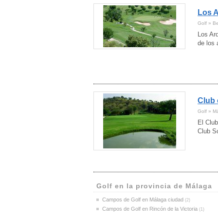
Los A
Golf » B
Los Ar
de los 
Club
Golf » M
El Club
Club So
Golf en la provincia de Málaga
Campos de Golf en Málaga ciudad
(2)
Campos de Golf en Rincón de la Victoria
(1)