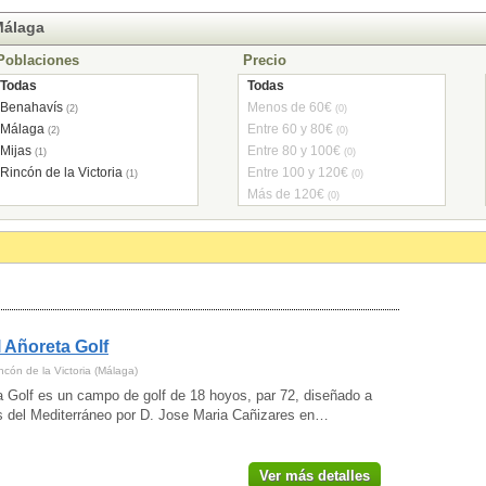
Málaga
Poblaciones
Precio
Todas
Todas
Benahavís
Menos de 60€
(2)
(0)
Málaga
Entre 60 y 80€
(2)
(0)
Mijas
Entre 80 y 100€
(1)
(0)
Rincón de la Victoria
Entre 100 y 120€
(1)
(0)
Más de 120€
(0)
 Añoreta Golf
ncón de la Victoria (Málaga)
a Golf es un campo de golf de 18 hoyos, par 72, diseñado a
es del Mediterráneo por D. Jose Maria Cañizares en…
Ver más detalles