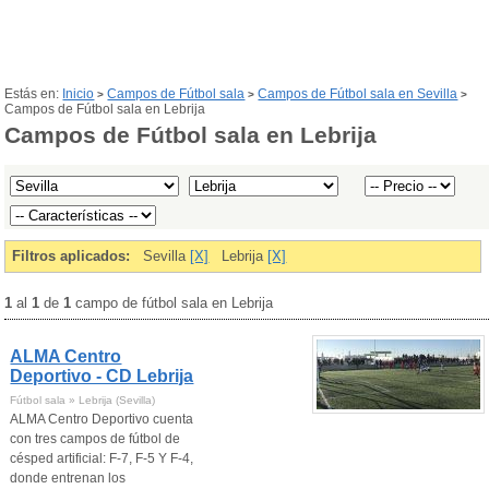
Estás en:
Inicio
Campos de Fútbol sala
Campos de Fútbol sala en Sevilla
>
>
>
Campos de Fútbol sala en Lebrija
Campos de Fútbol sala en Lebrija
Filtros aplicados:
Sevilla
[X]
Lebrija
[X]
1
al
1
de
1
campo de fútbol sala en Lebrija
ALMA Centro
Deportivo - CD Lebrija
Fútbol sala » Lebrija (Sevilla)
ALMA Centro Deportivo cuenta
con tres campos de fútbol de
césped artificial: F-7, F-5 Y F-4,
donde entrenan los