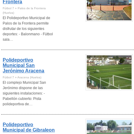
Frontera
Fútbol 7 » Palos de la Frontera
(Huelva)
El Polideportivo Municipal de
Palos de la Frontera permite
disfrutar de los siguientes
deportes: - Balonmano - Fútbol
sala…
Polideportivo
Municipal San
Jerónimo Aracena
Fútbol 7 » Aracena (Huelva)
El complejo Municipal San
Jerónimo dispone de las
siguientes instalaciones: -
Pabellón cubierto: Pista
polideportiva de…
Polideportivo
Municipal de Gibraleon