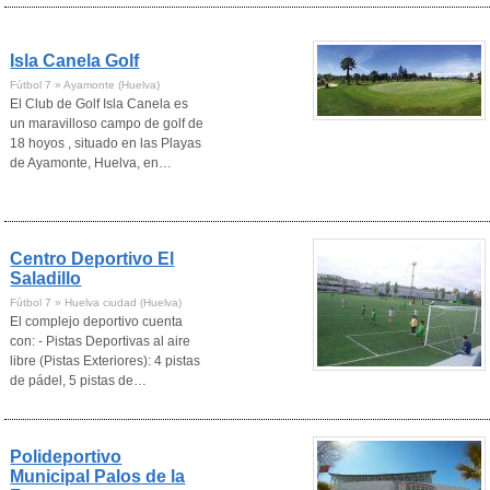
Isla Canela Golf
Fútbol 7 » Ayamonte (Huelva)
El Club de Golf Isla Canela es
un maravilloso campo de golf de
18 hoyos , situado en las Playas
de Ayamonte, Huelva, en…
Centro Deportivo El
Saladillo
Fútbol 7 » Huelva ciudad (Huelva)
El complejo deportivo cuenta
con: - Pistas Deportivas al aire
libre (Pistas Exteriores): 4 pistas
de pádel, 5 pistas de…
Polideportivo
Municipal Palos de la